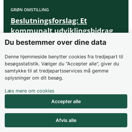
GRØN OMSTILLING
Beslutningsforslag: Et
kommunalt udviklingsbidrag
Du bestemmer over dine data
Publiceret
19-12-2024
Indfør et kommunalt udviklingsbidrag til
Denne hjemmeside benytter cookies fra tredjepart til
kommuner, der driver den grønne omstill...
besøgsstatistik. Vælger du "Accepter alle", giver du
samtykke til at tredjepartsservices må gemme
oplysninger om dit besøg.
Læs mere om cookies
Accepter alle
Afvis alle